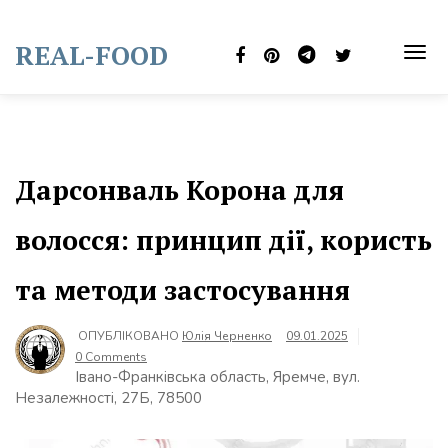
Skip
to
REAL-FOOD
content
TOG
NAVI
Дарсонваль Корона для
волосся: принцип дії, користь
та методи застосування
ОПУБЛІКОВАНО
Юлія Черненко
09.01.2025
0 Comments
Івано-Франківська область, Яремче, вул.
Незалежності, 27Б, 78500