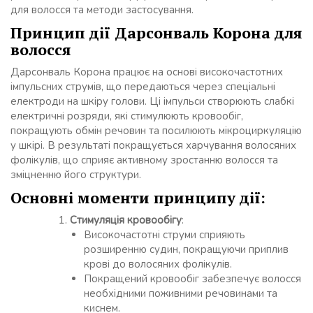
для волосся та методи застосування.
Принцип дії Дарсонваль Корона для
волосся
Дарсонваль Корона працює на основі високочастотних
імпульсних струмів, що передаються через спеціальні
електроди на шкіру голови. Ці імпульси створюють слабкі
електричні розряди, які стимулюють кровообіг,
покращують обмін речовин та посилюють мікроциркуляцію
у шкірі. В результаті покращується харчування волосяних
фолікулів, що сприяє активному зростанню волосся та
зміцненню його структури.
Основні моменти принципу дії:
Стимуляція кровообігу
:
Високочастотні струми сприяють
розширенню судин, покращуючи приплив
крові до волосяних фолікулів.
Покращений кровообіг забезпечує волосся
необхідними поживними речовинами та
киснем.