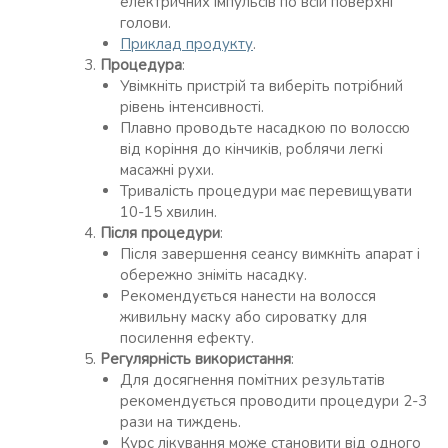
електричних імпульсів по всій поверхні
голови.
Приклад продукту
.
Процедура
:
Увімкніть пристрій та виберіть потрібний
рівень інтенсивності.
Плавно проводьте насадкою по волоссю
від коріння до кінчиків, роблячи легкі
масажні рухи.
Тривалість процедури має перевищувати
10-15 хвилин.
Після процедури
:
Після завершення сеансу вимкніть апарат і
обережно зніміть насадку.
Рекомендується нанести на волосся
живильну маску або сироватку для
посилення ефекту.
Регулярність використання
:
Для досягнення помітних результатів
рекомендується проводити процедури 2-3
рази на тиждень.
Курс лікування може становити від одного