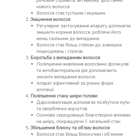
речовин сприяють активному зростанню
нового волосся.
Волосся стає густішим і міцнішим.
Зміцнення волосся
:
Регулярне застосування апарату допомагає
зміцнити коріння волосся, роблячи його
менш схильним до випадання.
Волосся стає більш стійким до зовнішніх
пошкоджень і стресів.
Боротьба з випаданням волосся
:
Поліпшення живлення волосяних фолікулів
та антибактеріальна дія допомагають
знизити випадання волосся.
Апарат ефективний за різних форм
алопеції.
Поліпшення стану шкіри голови
:
Дарсонвалізація допомагає позбутися лупи
та сверблячих відчуттів.
Озонове середовище благотворно впливає
на шкіру, покращуючи її загальний стан.
Збільшення блиску та об’єму волосся
:
Волосся стає більш блискучим і об’ємним