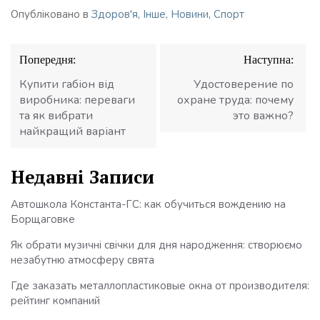
Опубліковано в
Здоров'я
,
Інше
,
Новини
,
Спорт
Навігація
Попередня:
Наступна:
записів
Купити габіон від
Удостоверение по
виробника: переваги
охране труда: почему
та як вибрати
это важно?
найкращий варіант
Недавні Записи
Автошкола Константа-ГС: как обучиться вождению на
Борщаговке
Як обрати музичні свічки для дня народження: створюємо
незабутню атмосферу свята
Где заказать металлопластиковые окна от производителя:
рейтинг компаний