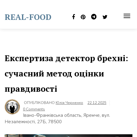
Skip
to
REAL-FOOD
content
TOG
NAVI
Експертиза детектор брехні:
сучасний метод оцінки
правдивості
ОПУБЛІКОВАНО
Юлія Черненко
22.12.2025
0 Comments
Івано-Франківська область, Яремче, вул.
Незалежності, 27Б, 78500