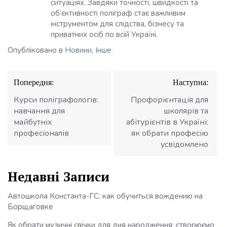
ситуаціях. Завдяки точності, швидкості та
об’єктивності поліграф стає важливим
інструментом для слідства, бізнесу та
приватних осіб по всій Україні.
Опубліковано в
Новини
,
Інше
Навігація
Попередня:
Наступна:
записів
Курси поліграфологів:
Профорієнтація для
навчання для
школярів та
майбутніх
абітурієнтів в Україні:
професіоналів
як обрати професію
усвідомлено
Недавні Записи
Автошкола Константа-ГС: как обучиться вождению на
Борщаговке
Як обрати музичні свічки для дня народження: створюємо