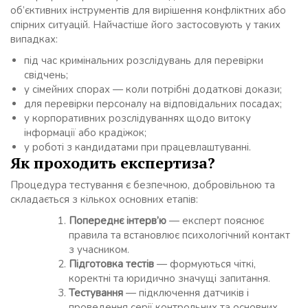
об’єктивних інструментів для вирішення конфліктних або
спірних ситуацій. Найчастіше його застосовують у таких
випадках:
під час кримінальних розслідувань для перевірки
свідчень;
у сімейних спорах — коли потрібні додаткові докази;
для перевірки персоналу на відповідальних посадах;
у корпоративних розслідуваннях щодо витоку
інформації або крадіжок;
у роботі з кандидатами при працевлаштуванні.
Як проходить експертиза?
Процедура тестування є безпечною, добровільною та
складається з кількох основних етапів:
Попереднє інтерв’ю
— експерт пояснює
правила та встановлює психологічний контакт
з учасником.
Підготовка тестів
— формуються чіткі,
коректні та юридично значущі запитання.
Тестування
— підключення датчиків і
проведення серії контрольних та основних