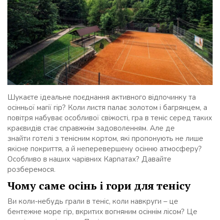
Шукаєте ідеальне поєднання активного відпочинку та
осінньої магії гір? Коли листя палає золотом і багрянцем, а
повітря набуває особливої свіжості, гра в теніс серед таких
краєвидів стає справжнім задоволенням. Але де
знайти готелі з тенісним кортом, які пропонують не лише
якісне покриття, а й неперевершену осінню атмосферу?
Особливо в наших чарівних Карпатах? Давайте
розберемося.
Чому саме осінь і гори для тенісу
Ви коли-небудь грали в теніс, коли навкруги – це
бентежне море гір, вкритих вогняним осіннім лісом? Це