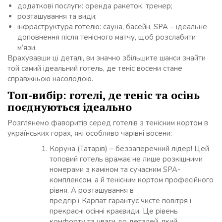
додаткові послуги: оренда ракеток, тренер;
розташування та види;
інфраструктура готелю: сауна, басейн, SPA – ідеальне
доповнення після тенісного матчу, щоб розслабити
м’язи.
Врахувавши ці деталі, ви значно збільшите шанси знайти
той самий ідеальний готель, де теніс восени стане
справжньою насолодою.
Топ-вибір: готелі, де теніс та осінь
поєднуються ідеально
Розглянемо фаворитів серед готелів з тенісним кортом в
українських горах, які особливо чарівні восени:
Коруна (Татарів) – беззаперечний лідер! Цей
топовий готель вражає не лише розкішними
номерами з каміном та сучасним SPA-
комплексом, а й тенісним кортом професійного
рівня. А розташування в
предгір’ї Карпат гарантує чисте повітря і
прекрасні осінні краєвиди. Це рівень
комфорту та уваги до деталей, який