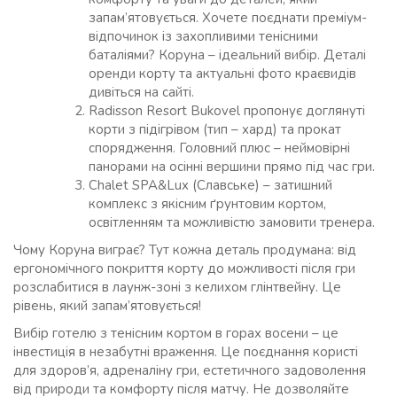
запам’ятовується. Хочете поєднати преміум-
відпочинок із захопливими тенісними
баталіями? Коруна – ідеальний вибір. Деталі
оренди корту та актуальні фото краєвидів
дивіться на сайті.
Radisson Resort Bukovel пропонує доглянуті
корти з підігрівом (тип – хард) та прокат
спорядження. Головний плюс – неймовірні
панорами на осінні вершини прямо під час гри.
Chalet SPA&Lux (Славське) – затишний
комплекс з якісним ґрунтовим кортом,
освітленням та можливістю замовити тренера.
Чому Коруна виграє? Тут кожна деталь продумана: від
ергономічного покриття корту до можливості після гри
розслабитися в лаунж-зоні з келихом глінтвейну. Це
рівень, який запам’ятовується!
Вибір готелю з тенісним кортом в горах восени – це
інвестиція в незабутні враження. Це поєднання користі
для здоров’я, адреналіну гри, естетичного задоволення
від природи та комфорту після матчу. Не дозволяйте