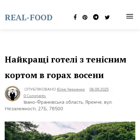
Skip
to
REAL-FOOD
content
TOG
NAVI
Найкращі готелі з тенісним
кортом в горах восени
ОПУБЛІКОВАНО
Юлія Черненко
06.09.2025
0 Comments
Івано-Франківська область, Яремче, вул.
Незалежності, 27Б, 78500