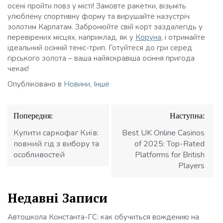
осені пройти повз у місті! Замовте ракетки, візьміть
улюблену спортивну форму та вирушайте назустріч
золотим Карпатам. Забронюйте свій корт заздалегідь у
перевірених місцях, наприклад, як у
Коруна
, і отримайте
ідеальний осінній теніс-трип. Готуйтеся до гри серед
гірського золота – ваша найяскравіша осіння пригода
чекає!
Опубліковано в
Новини
,
Інше
Навігація
Попередня:
Наступна:
записів
Купити саркофаг Київ:
Best UK Online Casinos
повний гід з вибору та
of 2025: Top-Rated
особливостей
Platforms for British
Players
Недавні Записи
Автошкола Константа-ГС: как обучиться вождению на