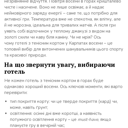
незрівнянне відчуття. Повітря восени в горах кришталево
чисте і насичене. Воно не лише освіжає, а й надає
неймовірного заряду енергії – саме те, що потрібно для
активної гри. Температура вже не спекотна, як влітку, але
й не морозна, ідеальна для тривалих матчів. А після гри
уявіть собі відпочинок у теплому джакузі з видом на
золоті схили чи каву біля каміну. Чи не мрія? Ось
чому готелі з тенісним кортом у Карпатах восени – це
топовий вибір для витончених шанувальників цього спорту
та красивої природи.
На що звернути увагу, вибираючи
готель
Не кожен готель з тенісним кортом в горах буде
однаково хороший восени. Ось ключові моменти, які варто
перевірити:
тип покриття корту: чи це тверде покриття (хард) чи,
може, навіть ґрунт;
освітлення: осінні дні вже коротші, а наявність
потужного освітлення корту – це
must-have
, якщо
плануєте гру в вечірній час;